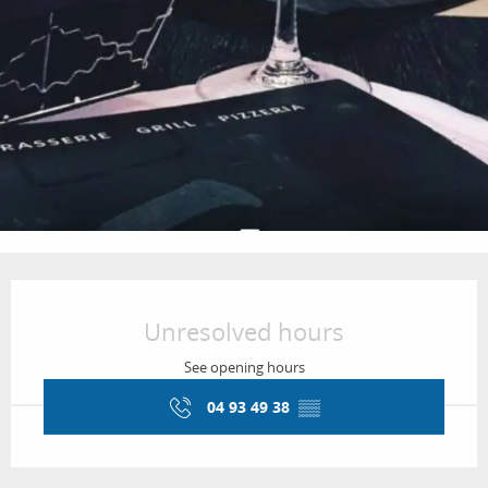
Opening hours & contact details
Unresolved hours
See opening hours
04 93 49 38
▒▒