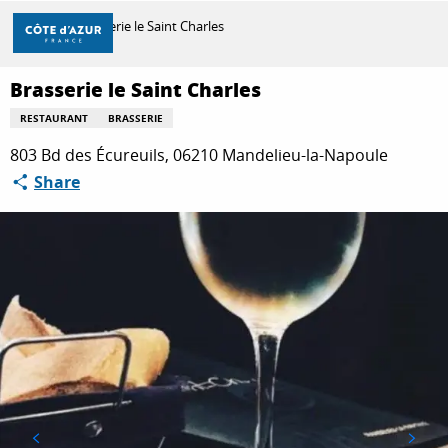
Aller
Home
Brasserie le Saint Charles
au
contenu
principal
Brasserie le Saint Charles
DISCOVER
RESTAURANT
BRASSERIE
803 Bd des Écureuils, 06210 Mandelieu-la-Napoule
THINGS TO DO
Share
STAYS