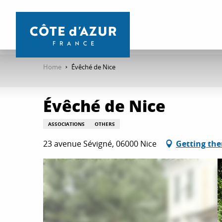
Aller
au
contenu
principal
Home
Évêché de Nice
Évêché de Nice
ASSOCIATIONS
OTHERS
23 avenue Sévigné, 06000 Nice
Getting the