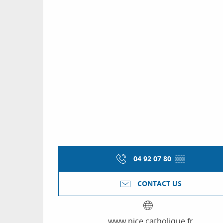
04 92 07 80
▒▒
CONTACT US
www.nice.catholique.fr