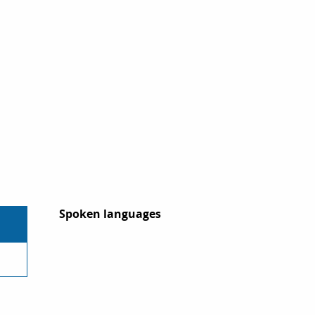
Spoken languages
Spoken languages