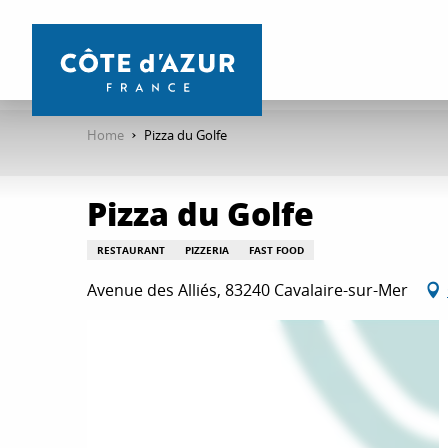
Aller
au
contenu
principal
Home
Pizza du Golfe
Pizza du Golfe
RESTAURANT
PIZZERIA
FAST FOOD
Avenue des Alliés, 83240 Cavalaire-sur-Mer