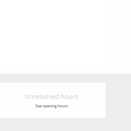
Opening hours & conta
Unresolved hours
See opening hours